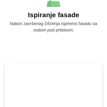
Ispiranje fasade
Nakon završenog čišćenja ispiremo fasadu sa
vodom pod pritiskom.
Zašto je važno ukloniti
gljivice sa fasade?
ZAŠTITA ZDRAVLJA
Gljivice i plijesan mogu negativno utjecati na