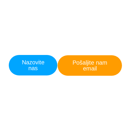
metode strojnog pranja i ekološki
prihvatljiva sredstva kako bi vaša
fasada izgledala kao nova. Uklanjamo
tvrdokorne mrlje, alge, gljivice i sve
vrste nečistoća koje mogu narušiti
izgled i dugotrajnost vaše fasade.
Nazovite
Pošaljite nam
nas
email